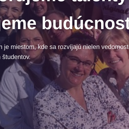
jeme budúcnos
e miestom, kde sa rozvíjajú nielen vedomosti,
 študentov.