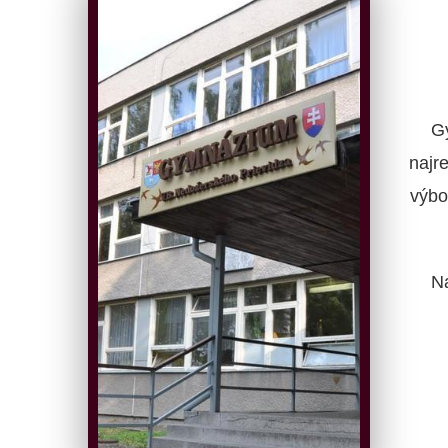
G
najr
výbo
N