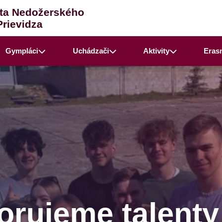
ta Nedožerského
Prievidza
Gympláci
Uchádzači
Aktivity
Eras
rujeme talenty