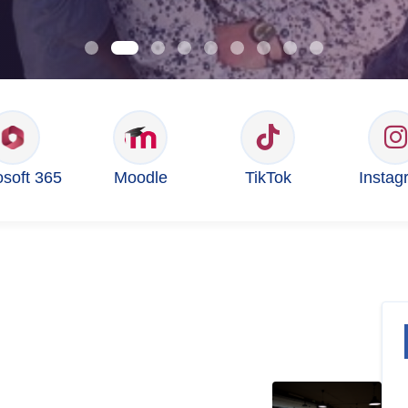
osoft 365
Moodle
TikTok
Instag