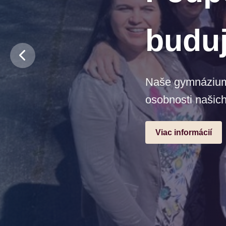
budu
Naše gymnázium j
osobnosti našich
Viac informácií