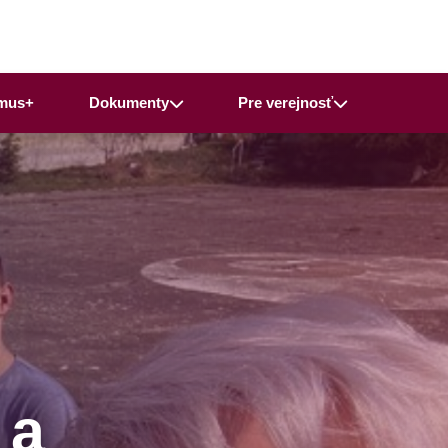
mus+
Dokumenty
Pre verejnosť
 a