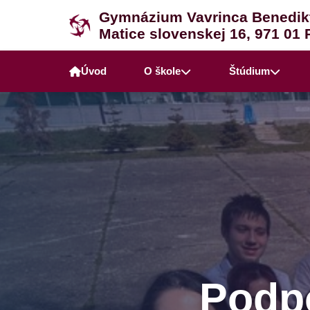
Gymnázium Vavrinca Benedik
Matice slovenskej 16, 971 01 
Úvod
O škole
Štúdium
Podpo