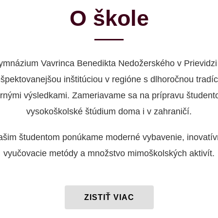
O škole
ymnázium Vavrinca Benedikta Nedožerského v Prievidzi 
ešpektovanejšou inštitúciou v regióne s dlhoročnou tradíc
rnými výsledkami. Zameriavame sa na prípravu študent
vysokoškolské štúdium doma i v zahraničí.
ašim študentom ponúkame moderné vybavenie, inovatív
vyučovacie metódy a množstvo mimoškolských aktivít.
ZISTIŤ VIAC