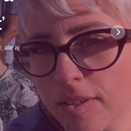
ť
 ale aj