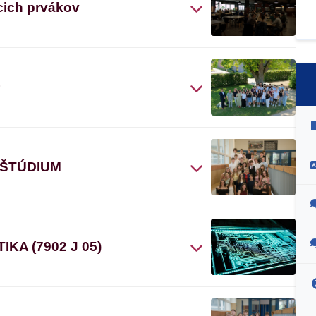
cich prvákov
“
 ŠTÚDIUM
A (7902 J 05)