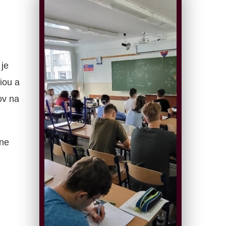
je
iou a
ov na
ne