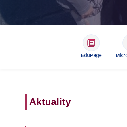
EduPage
Micr
Aktuality