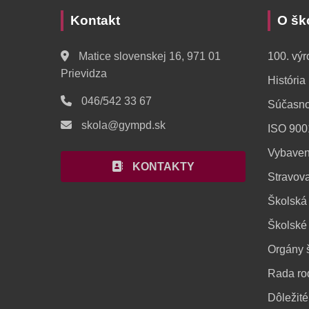
Kontakt
O šk
Matice slovenskej 16, 971 01
100. výr
Prievidza
História
046/542 33 67
Súčasno
skola@gympd.sk
ISO 900
Vybaven
KONTAKTY
Stravov
Školská 
Školské 
Orgány 
Rada ro
Dôležit