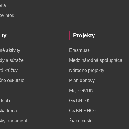
ria
oviniek
ity
Projekty
né aktivity
Erasmus+
dy a súťaže
Medzinárodná spolupráca
é krúžky
Národné projekty
čné exkurzie
Plán obnovy
Moje GVBN
 klub
GVBN.SK
ká firma
GVBN SHOP
ský parlament
Žiaci mestu