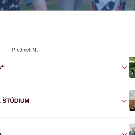
Predmet: NJ
v“
 ŠTÚDIUM
e