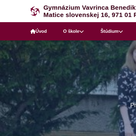
Gymnázium Vavrinca Benedik
Matice slovenskej 16, 971 01 
Úvod
O škole
Štúdium
P