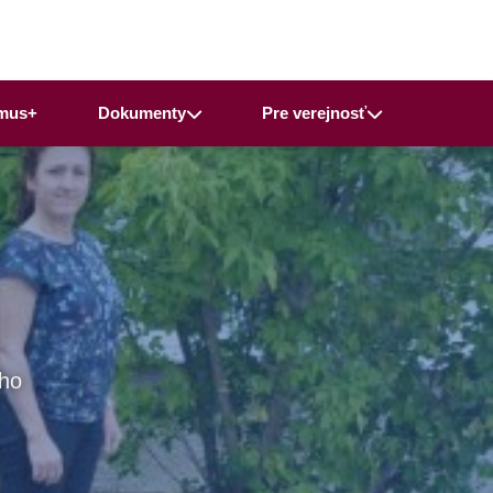
mus+
Dokumenty
Pre verejnosť
ho