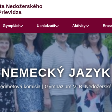
ta Nedožerského
Prievidza
Gympláci
Uchádzači
Aktivity
Eras
NEMECKÝ JAZYK
redmetová komisia | Gymnázium V. B. Nedožerské