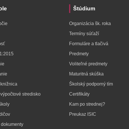
ole
Štúdium
očie
Organizácia šk. roka
Termíny súťaží
sť
Formuláre a tlačivá
1:2015
Predmety
ie
Voliteľné predmety
anie
Maturitná skúška
knižnica
Školský podporný tím
výpočtové stredisko
Certifikáty
školy
Kam po strednej?
dičov
Preukaz ISIC
é dokumenty