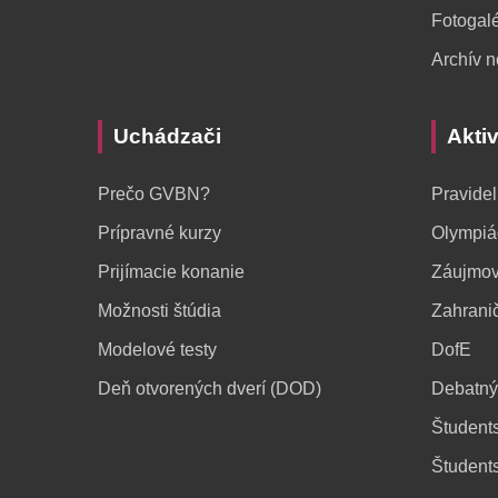
Fotogalé
Archív n
Uchádzači
Aktiv
Prečo GVBN?
Pravidel
Prípravné kurzy
Olympiá
Prijímacie konanie
Záujmov
Možnosti štúdia
Zahrani
Modelové testy
DofE
Deň otvorených dverí (DOD)
Debatný
Študents
Študent