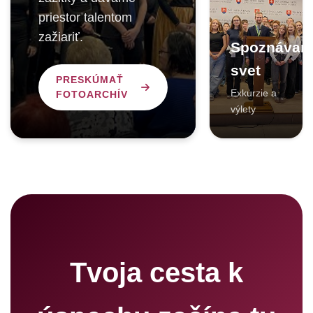
priestor talentom
zažiariť.
Spoznáva
svet
PRESKÚMAŤ
Exkurzie a
FOTOARCHÍV
výlety
Tvoja cesta k