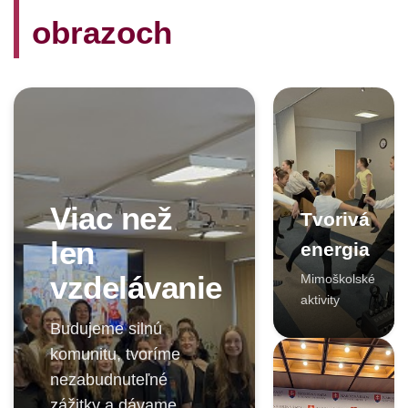
obrazoch
Viac než
Tvorivá
len
energia
vzdelávanie
Mimoškolské
aktivity
Budujeme silnú
komunitu, tvoríme
nezabudnuteľné
zážitky a dávame