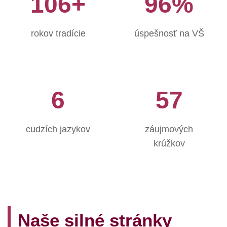
106+
96%
rokov tradície
úspešnosť na VŠ
6
57
cudzích jazykov
záujmových
krúžkov
Naše silné stránky