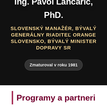
Daniel Hevier
SLOVENSKÝ BÁSNIK, PROZAIK,
DRAMATIK, SCENÁRISTA, TEXTÁR,
VÝTVARNÍK A AUTOR LITERATÚRY
PRE DETI A MLÁDEŽ
Zmaturoval v roku 1975
Programy a partneri