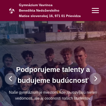
Gymnázium Vavrinca
Benedikta Nedožerského
Matice slovenskej 16, 971 01 Prievidza
Podporujeme talenty a
budujeme budúcnosť
Naše gymnázium je miestom, kde sa rozvíjajú nielen
vedomosti, ale aj osobnosti našich študentov.