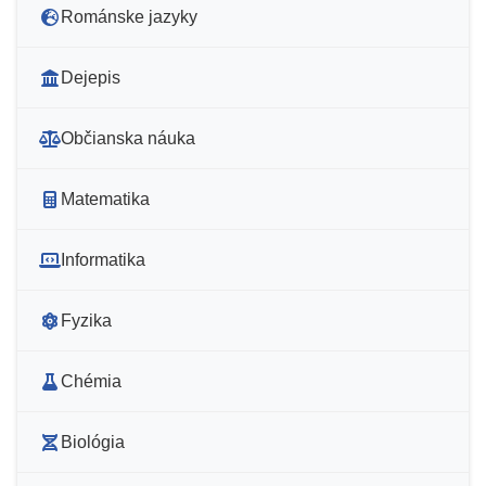
Románske jazyky
Dejepis
Občianska náuka
Matematika
Informatika
Fyzika
Chémia
Biológia