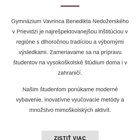
Gymnázium Vavrinca Benedikta Nedožerského
v Prievidzi je najrešpektovanejšou inštitúciou v
regióne s dlhoročnou tradíciou a výbornými
výsledkami. Zameriavame sa na prípravu
študentov na vysokoškolské štúdium doma i v
zahraničí.
Našim študentom ponúkame moderné
vybavenie, inovatívne vyučovacie metódy a
množstvo mimoškolských aktivít.
ZISTIŤ VIAC