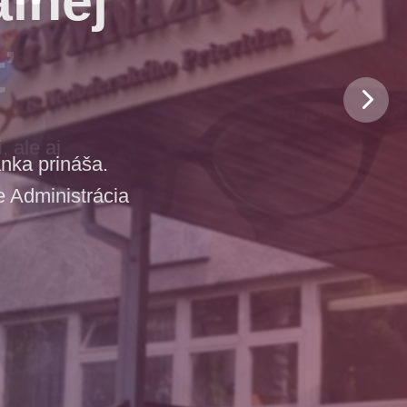
ť
 ale aj