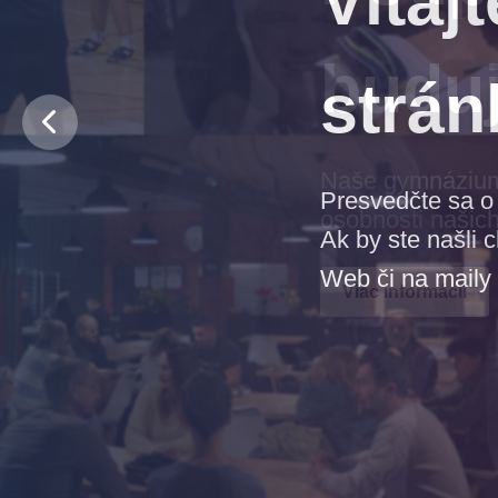
budu
Naše gymnázium j
osobnosti našich
Viac informácií