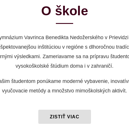
O škole
ymnázium Vavrinca Benedikta Nedožerského v Prievidzi 
ešpektovanejšou inštitúciou v regióne s dlhoročnou tradíc
rnými výsledkami. Zameriavame sa na prípravu študent
vysokoškolské štúdium doma i v zahraničí.
ašim študentom ponúkame moderné vybavenie, inovatív
vyučovacie metódy a množstvo mimoškolských aktivít.
ZISTIŤ VIAC