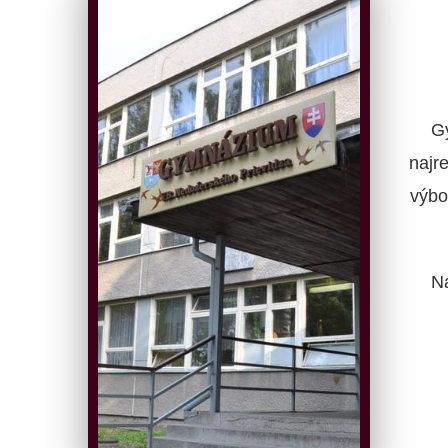
G
najr
výbo
N