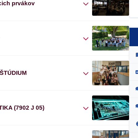
cich prvákov
“
 ŠTÚDIUM
A (7902 J 05)