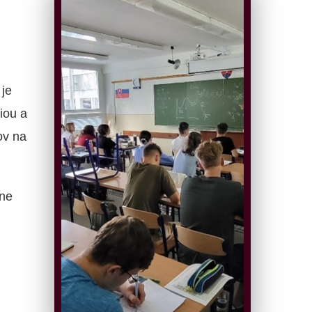
je
iou a
ov na
ne