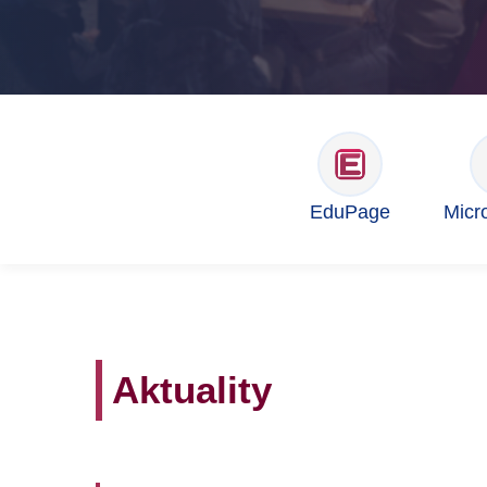
EduPage
Micr
Aktuality