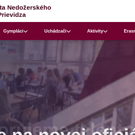
ta Nedožerského
Prievidza
Gympláci
Uchádzači
Aktivity
Eras
rujeme talenty