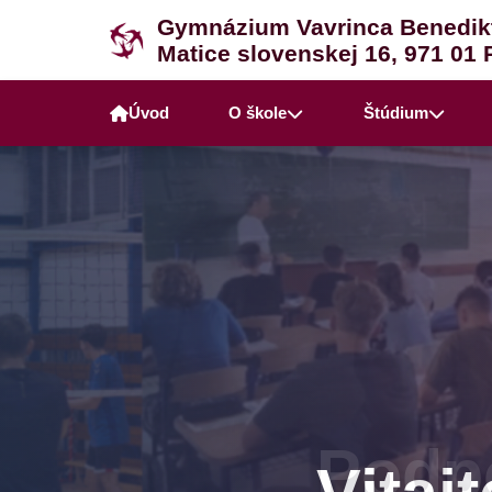
Gymnázium Vavrinca Benedik
Matice slovenskej 16, 971 01 
Úvod
O škole
Štúdium
Podpo