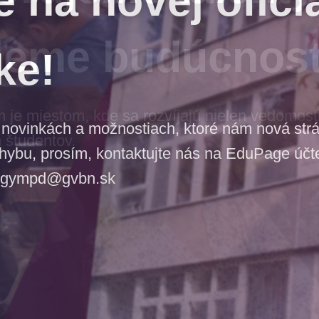
jeme budúcnos
e miestom, kde sa rozvíjajú nielen vedomosti,
 študentov.