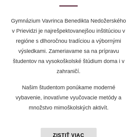
Gymnázium Vavrinca Benedikta Nedožerského
v Prievidzi je najrešpektovanejšou inštitúciou v
regióne s dlhoročnou tradíciou a výbornými
výsledkami. Zameriavame sa na prípravu
študentov na vysokoškolské štúdium doma i v
zahraničí.
Našim študentom ponúkame moderné
vybavenie, inovatívne vyučovacie metódy a
množstvo mimoškolských aktivít.
ZISTIŤ VIAC