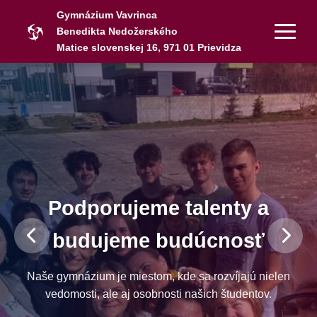
Gymnázium Vavrinca
Benedikta Nedožerského
Matice slovenskej 16, 971 01 Prievidza
Podporujeme talenty a
budujeme budúcnosť
Naše gymnázium je miestom, kde sa rozvíjajú nielen
vedomosti, ale aj osobnosti našich študentov.