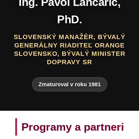
Daniel Hevier
SLOVENSKÝ BÁSNIK, PROZAIK,
DRAMATIK, SCENÁRISTA, TEXTÁR,
VÝTVARNÍK A AUTOR LITERATÚRY
PRE DETI A MLÁDEŽ
Zmaturoval v roku 1975
Programy a partneri