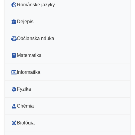
Románske jazyky
Dejepis
Občianska náuka
Matematika
Informatika
Fyzika
Chémia
Biológia