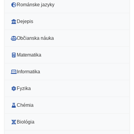
Románske jazyky
Dejepis
Občianska náuka
Matematika
Informatika
Fyzika
Chémia
Biológia