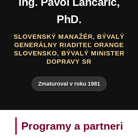
Daniel Hevier
SLOVENSKÝ BÁSNIK, PROZAIK,
DRAMATIK, SCENÁRISTA, TEXTÁR,
VÝTVARNÍK A AUTOR LITERATÚRY
PRE DETI A MLÁDEŽ
Zmaturoval v roku 1975
Programy a partneri