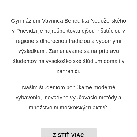
Gymnázium Vavrinca Benedikta Nedožerského
v Prievidzi je najrešpektovanejšou inštitúciou v
regióne s dlhoročnou tradíciou a výbornými
výsledkami. Zameriavame sa na prípravu
študentov na vysokoškolské štúdium doma i v
zahraničí.
Našim študentom ponúkame moderné
vybavenie, inovatívne vyučovacie metódy a
množstvo mimoškolských aktivít.
ZISTIŤ VIAC