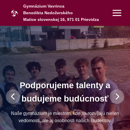
Gymnázium Vavrinca
Benedikta Nedožerského
Matice slovenskej 16, 971 01 Prievidza
Podporujeme talenty a
budujeme budúcnosť
Naše gymnázium je miestom, kde sa rozvíjajú nielen
vedomosti, ale aj osobnosti našich študentov.