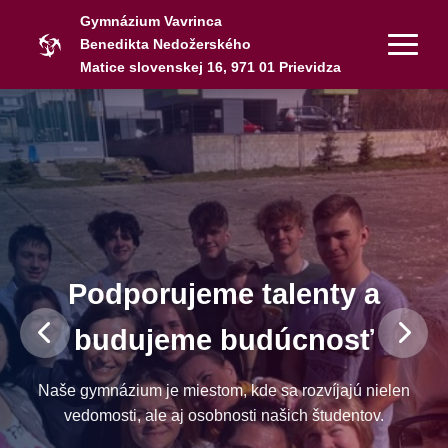
Gymnázium Vavrinca
Benedikta Nedožerského
Matice slovenskej 16, 971 01 Prievidza
Podporujeme talenty a
budujeme budúcnosť
Naše gymnázium je miestom, kde sa rozvíjajú nielen
vedomosti, ale aj osobnosti našich študentov.