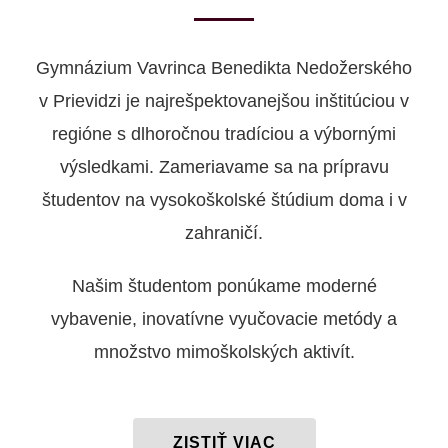
Gymnázium Vavrinca Benedikta Nedožerského
v Prievidzi je najrešpektovanejšou inštitúciou v
regióne s dlhoročnou tradíciou a výbornými
výsledkami. Zameriavame sa na prípravu
študentov na vysokoškolské štúdium doma i v
zahraničí.
Našim študentom ponúkame moderné
vybavenie, inovatívne vyučovacie metódy a
množstvo mimoškolských aktivít.
ZISTIŤ VIAC