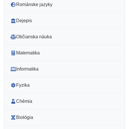
Románske jazyky
Dejepis
Občianska náuka
Matematika
Informatika
Fyzika
Chémia
Biológia