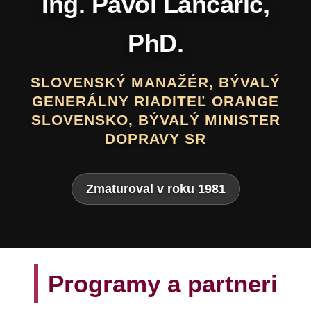
Daniel Hevier
SLOVENSKÝ BÁSNIK, PROZAIK,
DRAMATIK, SCENÁRISTA, TEXTÁR,
VÝTVARNÍK A AUTOR LITERATÚRY
PRE DETI A MLÁDEŽ
Zmaturoval v roku 1975
Programy a partneri