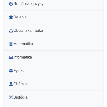
Románske jazyky
Dejepis
Občianska náuka
Matematika
Informatika
Fyzika
Chémia
Biológia