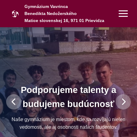
Gymnázium Vavrinca
Benedikta Nedožerského
Matice slovenskej 16, 971 01 Prievidza
Podporujeme talenty a
budujeme budúcnosť
Naše gymnázium je miestom, kde sa rozvíjajú nielen
vedomosti, ale aj osobnosti našich študentov.