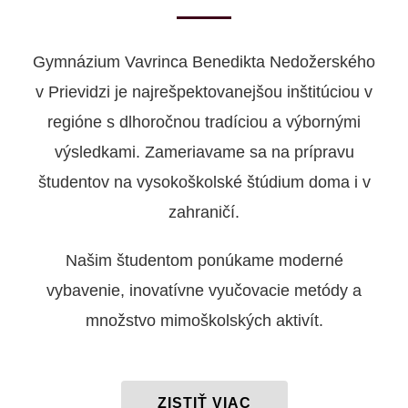
Gymnázium Vavrinca Benedikta Nedožerského
v Prievidzi je najrešpektovanejšou inštitúciou v
regióne s dlhoročnou tradíciou a výbornými
výsledkami. Zameriavame sa na prípravu
študentov na vysokoškolské štúdium doma i v
zahraničí.
Našim študentom ponúkame moderné
vybavenie, inovatívne vyučovacie metódy a
množstvo mimoškolských aktivít.
ZISTIŤ VIAC