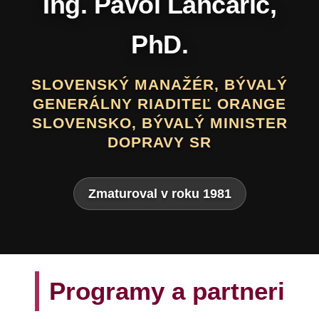
Daniel Hevier
SLOVENSKÝ BÁSNIK, PROZAIK,
DRAMATIK, SCENÁRISTA, TEXTÁR,
VÝTVARNÍK A AUTOR LITERATÚRY
PRE DETI A MLÁDEŽ
Zmaturoval v roku 1975
Programy a partneri