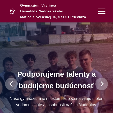
Gymnázium Vavrinca
Benedikta Nedožerského
Matice slovenskej 16, 971 01 Prievidza
Podporujeme talenty a
budujeme budúcnosť
Naše gymnázium je miestom, kde sa rozvíjajú nielen
vedomosti, ale aj osobnosti našich študentov.