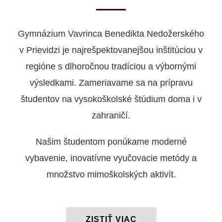
Gymnázium Vavrinca Benedikta Nedožerského
v Prievidzi je najrešpektovanejšou inštitúciou v
regióne s dlhoročnou tradíciou a výbornými
výsledkami. Zameriavame sa na prípravu
študentov na vysokoškolské štúdium doma i v
zahraničí.
Našim študentom ponúkame moderné
vybavenie, inovatívne vyučovacie metódy a
množstvo mimoškolských aktivít.
ZISTIŤ VIAC