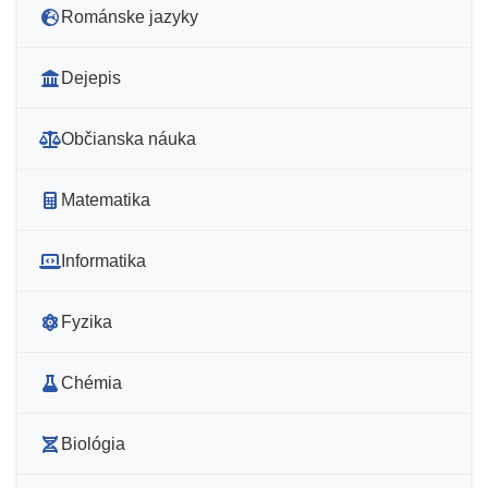
Románske jazyky
Dejepis
Občianska náuka
Matematika
Informatika
Fyzika
Chémia
Biológia