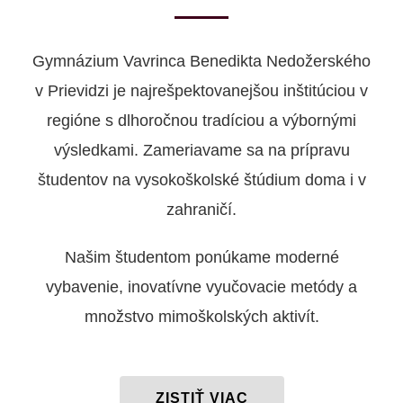
Gymnázium Vavrinca Benedikta Nedožerského
v Prievidzi je najrešpektovanejšou inštitúciou v
regióne s dlhoročnou tradíciou a výbornými
výsledkami. Zameriavame sa na prípravu
študentov na vysokoškolské štúdium doma i v
zahraničí.
Našim študentom ponúkame moderné
vybavenie, inovatívne vyučovacie metódy a
množstvo mimoškolských aktivít.
ZISTIŤ VIAC