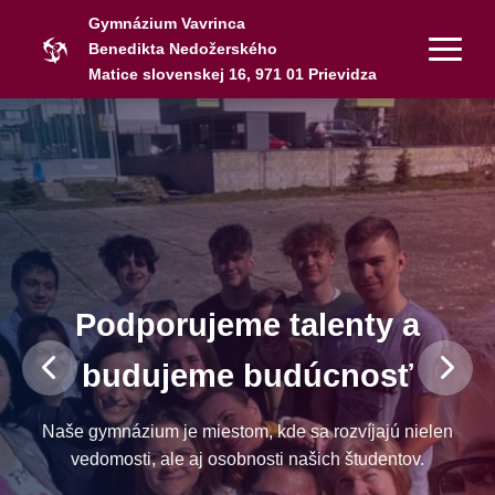
Gymnázium Vavrinca
Benedikta Nedožerského
Matice slovenskej 16, 971 01 Prievidza
Podporujeme talenty a
budujeme budúcnosť
Naše gymnázium je miestom, kde sa rozvíjajú nielen
vedomosti, ale aj osobnosti našich študentov.