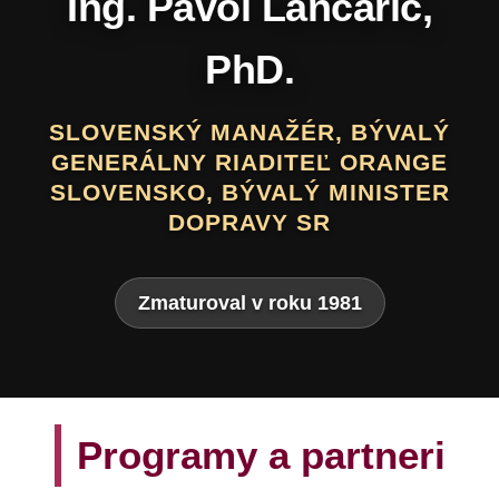
Daniel Hevier
SLOVENSKÝ BÁSNIK, PROZAIK,
DRAMATIK, SCENÁRISTA, TEXTÁR,
VÝTVARNÍK A AUTOR LITERATÚRY
PRE DETI A MLÁDEŽ
Zmaturoval v roku 1975
Programy a partneri