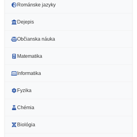
Románske jazyky
Dejepis
Občianska náuka
Matematika
Informatika
Fyzika
Chémia
Biológia