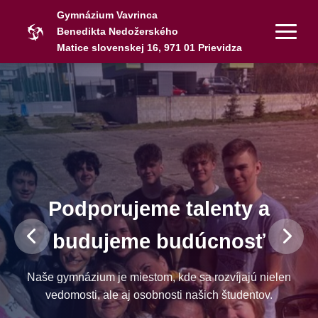
Gymnázium Vavrinca
Benedikta Nedožerského
Matice slovenskej 16, 971 01 Prievidza
Podporujeme talenty a
budujeme budúcnosť
Naše gymnázium je miestom, kde sa rozvíjajú nielen
vedomosti, ale aj osobnosti našich študentov.