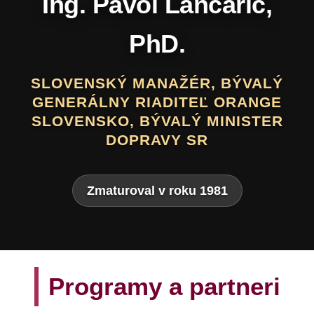
Daniel Hevier
SLOVENSKÝ BÁSNIK, PROZAIK,
DRAMATIK, SCENÁRISTA, TEXTÁR,
VÝTVARNÍK A AUTOR LITERATÚRY
PRE DETI A MLÁDEŽ
Zmaturoval v roku 1975
Programy a partneri