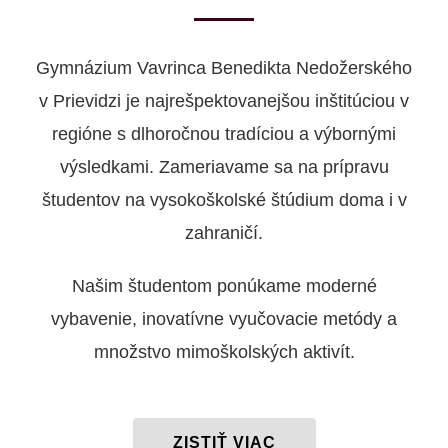
Gymnázium Vavrinca Benedikta Nedožerského
v Prievidzi je najrešpektovanejšou inštitúciou v
regióne s dlhoročnou tradíciou a výbornými
výsledkami. Zameriavame sa na prípravu
študentov na vysokoškolské štúdium doma i v
zahraničí.
Našim študentom ponúkame moderné
vybavenie, inovatívne vyučovacie metódy a
množstvo mimoškolských aktivít.
ZISTIŤ VIAC