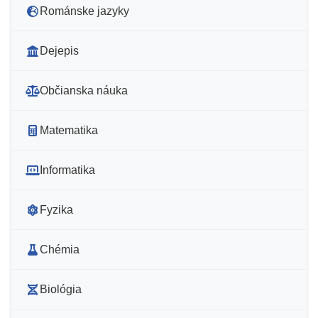
Románske jazyky
Dejepis
Občianska náuka
Matematika
Informatika
Fyzika
Chémia
Biológia