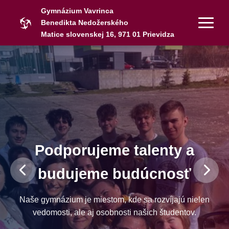
Gymnázium Vavrinca
Benedikta Nedožerského
Matice slovenskej 16, 971 01 Prievidza
Podporujeme talenty a
budujeme budúcnosť
Naše gymnázium je miestom, kde sa rozvíjajú nielen
vedomosti, ale aj osobnosti našich študentov.