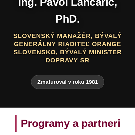
Daniel Hevier
SLOVENSKÝ BÁSNIK, PROZAIK,
DRAMATIK, SCENÁRISTA, TEXTÁR,
VÝTVARNÍK A AUTOR LITERATÚRY
PRE DETI A MLÁDEŽ
Zmaturoval v roku 1975
Programy a partneri