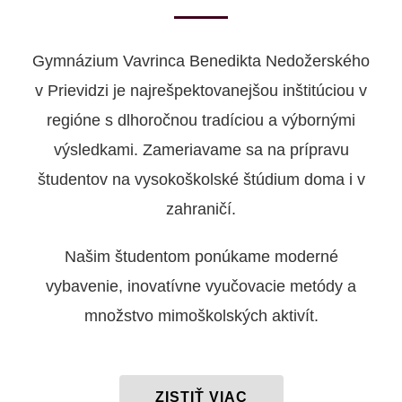
Gymnázium Vavrinca Benedikta Nedožerského
v Prievidzi je najrešpektovanejšou inštitúciou v
regióne s dlhoročnou tradíciou a výbornými
výsledkami. Zameriavame sa na prípravu
študentov na vysokoškolské štúdium doma i v
zahraničí.
Našim študentom ponúkame moderné
vybavenie, inovatívne vyučovacie metódy a
množstvo mimoškolských aktivít.
ZISTIŤ VIAC