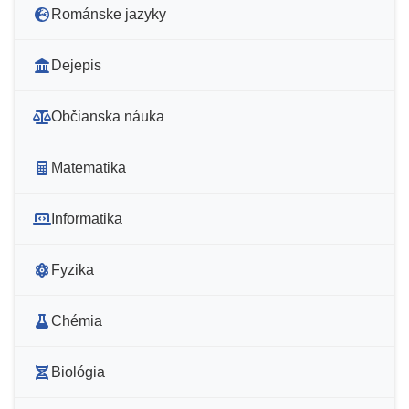
Románske jazyky
Dejepis
Občianska náuka
Matematika
Informatika
Fyzika
Chémia
Biológia