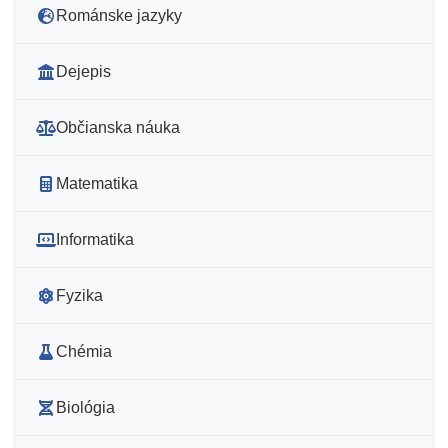
Románske jazyky
Dejepis
Občianska náuka
Matematika
Informatika
Fyzika
Chémia
Biológia