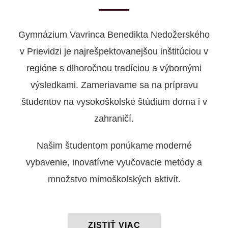
Gymnázium Vavrinca Benedikta Nedožerského
v Prievidzi je najrešpektovanejšou inštitúciou v
regióne s dlhoročnou tradíciou a výbornými
výsledkami. Zameriavame sa na prípravu
študentov na vysokoškolské štúdium doma i v
zahraničí.
Našim študentom ponúkame moderné
vybavenie, inovatívne vyučovacie metódy a
množstvo mimoškolských aktivít.
ZISTIŤ VIAC