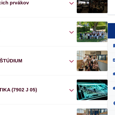
cich prvákov
“
 ŠTÚDIUM
A (7902 J 05)