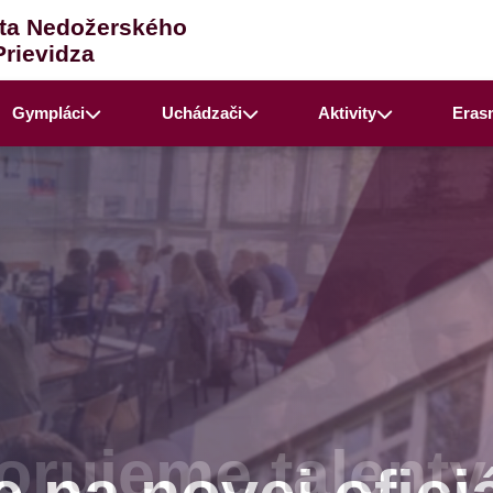
ta Nedožerského
Prievidza
Gympláci
Uchádzači
Aktivity
Eras
rujeme talenty