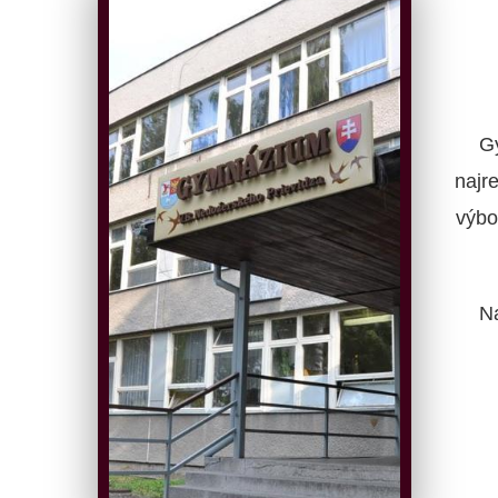
G
najr
výbo
N