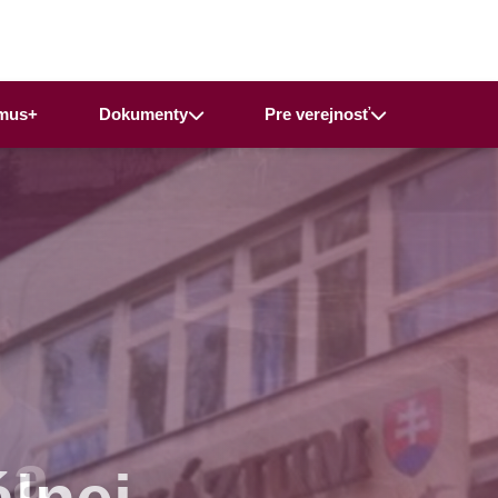
mus+
Dokumenty
Pre verejnosť
 a