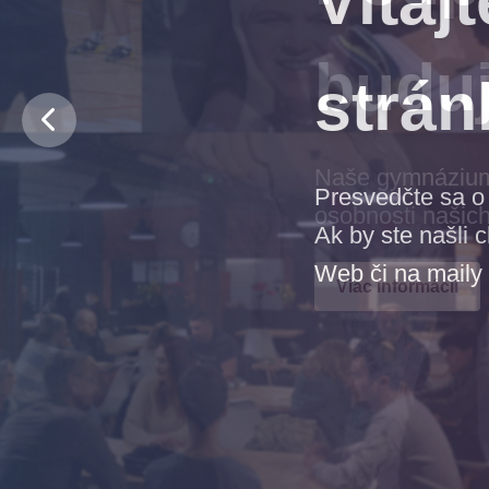
budu
Naše gymnázium j
osobnosti našich
Viac informácií