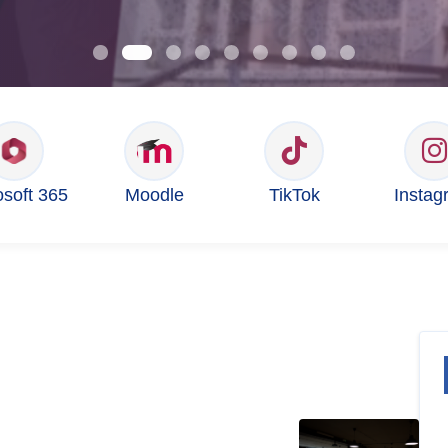
osoft 365
Moodle
TikTok
Instag