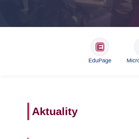
EduPage
Micr
Aktuality