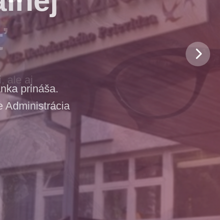
ť
 ale aj