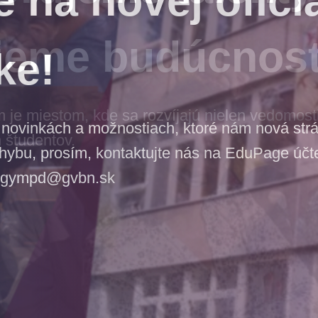
jeme budúcnos
e miestom, kde sa rozvíjajú nielen vedomosti,
 študentov.