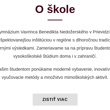
O škole
ymnázium Vavrinca Benedikta Nedožerského v Prievidzi 
ešpektovanejšou inštitúciou v regióne s dlhoročnou tradíc
rnými výsledkami. Zameriavame sa na prípravu študent
vysokoškolské štúdium doma i v zahraničí.
ašim študentom ponúkame moderné vybavenie, inovatív
vyučovacie metódy a množstvo mimoškolských aktivít.
ZISTIŤ VIAC