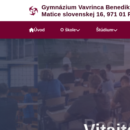
Gymnázium Vavrinca Benedik
Matice slovenskej 16, 971 01 
Úvod
O škole
Štúdium
Podpo