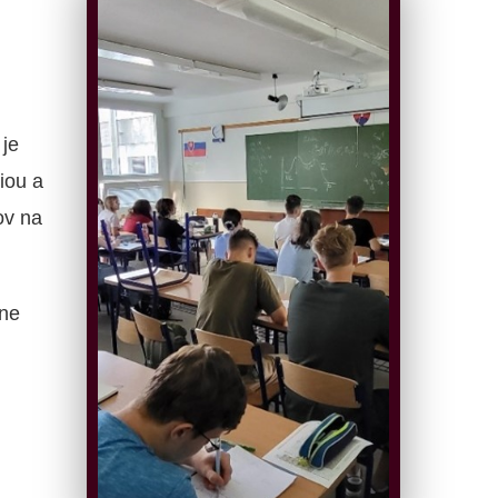
je
iou a
ov na
ne