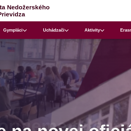
ta Nedožerského
Prievidza
Gympláci
Uchádzači
Aktivity
Eras
rujeme talenty