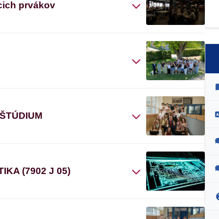
cich prvákov
“
 ŠTÚDIUM
A (7902 J 05)