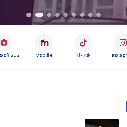
osoft 365
Moodle
TikTok
Instag