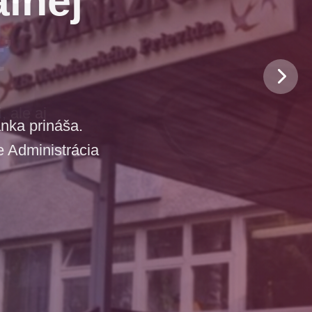
ť
 ale aj