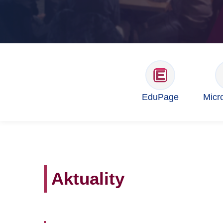
EduPage
Micr
Aktuality