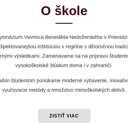
O škole
ymnázium Vavrinca Benedikta Nedožerského v Prievidzi 
ešpektovanejšou inštitúciou v regióne s dlhoročnou tradíc
rnými výsledkami. Zameriavame sa na prípravu študent
vysokoškolské štúdium doma i v zahraničí.
ašim študentom ponúkame moderné vybavenie, inovatív
vyučovacie metódy a množstvo mimoškolských aktivít.
ZISTIŤ VIAC