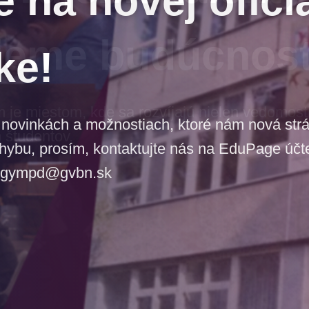
jeme budúcnos
e miestom, kde sa rozvíjajú nielen vedomosti,
 študentov.