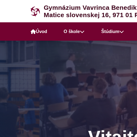
Gymnázium Vavrinca Benedik
Matice slovenskej 16, 971 01 
Úvod
O škole
Štúdium
Podpo