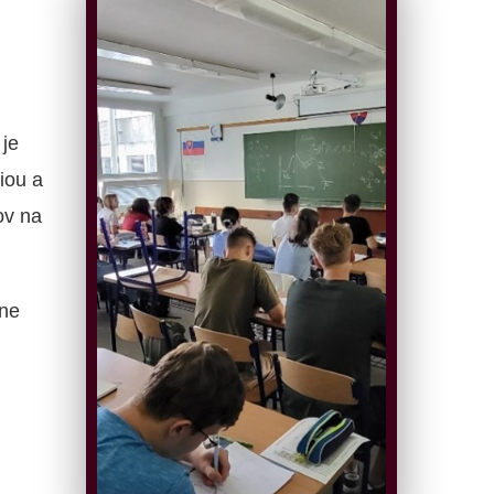
je
iou a
ov na
ne