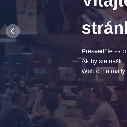
budu
Naše gymnázium j
osobnosti našich
Viac informácií