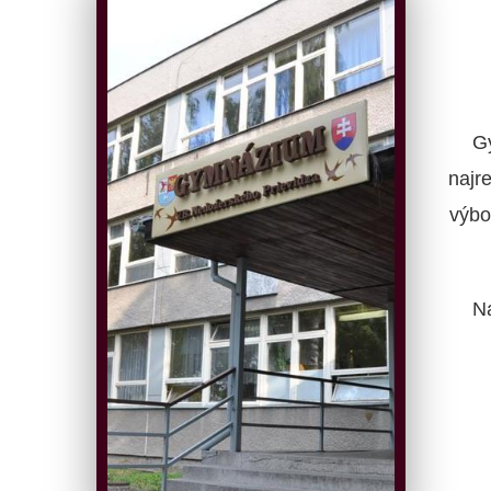
G
najr
výbo
N