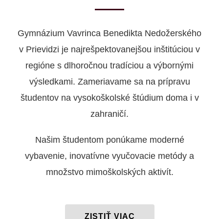
Gymnázium Vavrinca Benedikta Nedožerského
v Prievidzi je najrešpektovanejšou inštitúciou v
regióne s dlhoročnou tradíciou a výbornými
výsledkami. Zameriavame sa na prípravu
študentov na vysokoškolské štúdium doma i v
zahraničí.
Našim študentom ponúkame moderné
vybavenie, inovatívne vyučovacie metódy a
množstvo mimoškolských aktivít.
ZISTIŤ VIAC