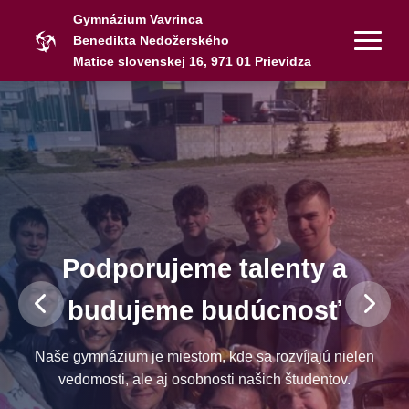
Gymnázium Vavrinca
Benedikta Nedožerského
Matice slovenskej 16, 971 01 Prievidza
Podporujeme talenty a
budujeme budúcnosť
Naše gymnázium je miestom, kde sa rozvíjajú nielen
vedomosti, ale aj osobnosti našich študentov.