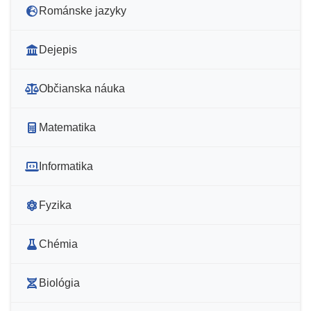
Románske jazyky
Dejepis
Občianska náuka
Matematika
Informatika
Fyzika
Chémia
Biológia