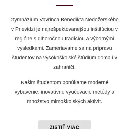
Gymnázium Vavrinca Benedikta Nedožerského
v Prievidzi je najrešpektovanejšou inštitúciou v
regióne s dlhoročnou tradíciou a výbornými
výsledkami. Zameriavame sa na prípravu
študentov na vysokoškolské štúdium doma i v
zahraničí.
Našim študentom ponúkame moderné
vybavenie, inovatívne vyučovacie metódy a
množstvo mimoškolských aktivít.
ZISTIŤ VIAC