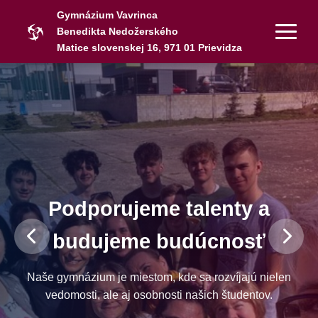
Gymnázium Vavrinca
Benedikta Nedožerského
Matice slovenskej 16, 971 01 Prievidza
Podporujeme talenty a
budujeme budúcnosť
Naše gymnázium je miestom, kde sa rozvíjajú nielen
vedomosti, ale aj osobnosti našich študentov.