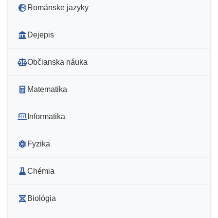
Románske jazyky
Dejepis
Občianska náuka
Matematika
Informatika
Fyzika
Chémia
Biológia