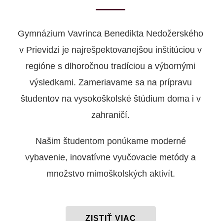
Gymnázium Vavrinca Benedikta Nedožerského
v Prievidzi je najrešpektovanejšou inštitúciou v
regióne s dlhoročnou tradíciou a výbornými
výsledkami. Zameriavame sa na prípravu
študentov na vysokoškolské štúdium doma i v
zahraničí.
Našim študentom ponúkame moderné
vybavenie, inovatívne vyučovacie metódy a
množstvo mimoškolských aktivít.
ZISTIŤ VIAC