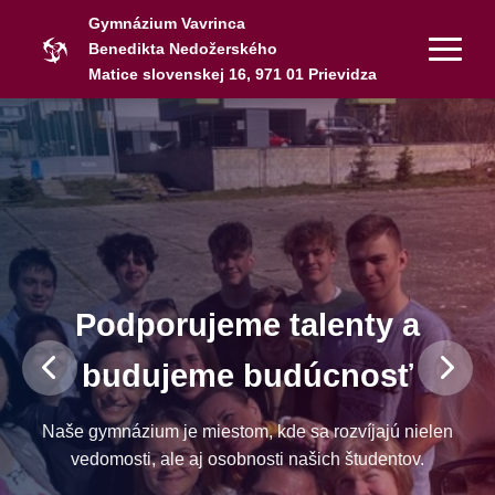
Gymnázium Vavrinca
Benedikta Nedožerského
Matice slovenskej 16, 971 01 Prievidza
Podporujeme talenty a
budujeme budúcnosť
Naše gymnázium je miestom, kde sa rozvíjajú nielen
vedomosti, ale aj osobnosti našich študentov.