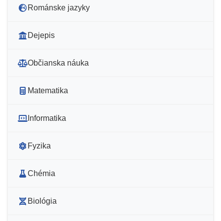
Románske jazyky
Dejepis
Občianska náuka
Matematika
Informatika
Fyzika
Chémia
Biológia