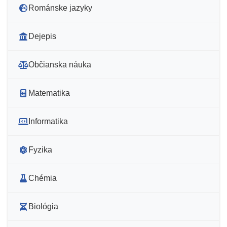
Románske jazyky
Dejepis
Občianska náuka
Matematika
Informatika
Fyzika
Chémia
Biológia