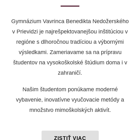
Gymnázium Vavrinca Benedikta Nedožerského
v Prievidzi je najrešpektovanejšou inštitúciou v
regióne s dlhoročnou tradíciou a výbornými
výsledkami. Zameriavame sa na prípravu
študentov na vysokoškolské štúdium doma i v
zahraničí.
Našim študentom ponúkame moderné
vybavenie, inovatívne vyučovacie metódy a
množstvo mimoškolských aktivít.
ZISTIŤ VIAC