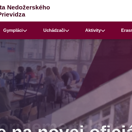
ta Nedožerského
Prievidza
Gympláci
Uchádzači
Aktivity
Eras
rujeme talenty