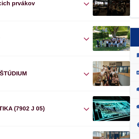
cich prvákov
“
 ŠTÚDIUM
A (7902 J 05)