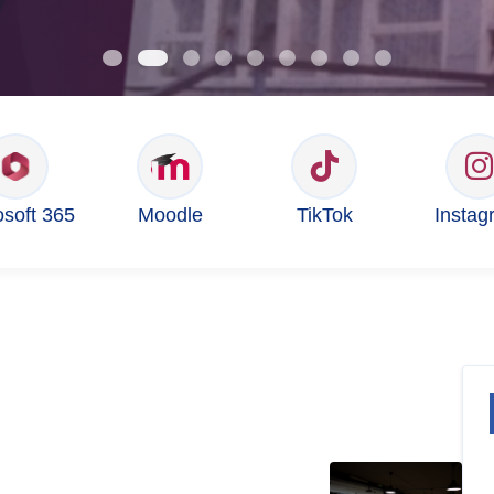
osoft 365
Moodle
TikTok
Instag