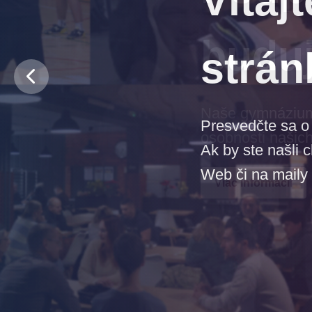
budu
Naše gymnázium j
osobnosti našich
Viac informácií