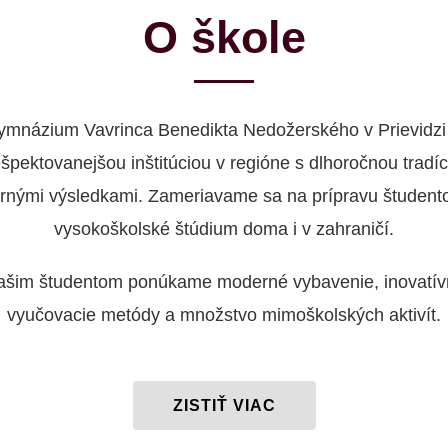
O škole
ymnázium Vavrinca Benedikta Nedožerského v Prievidzi 
ešpektovanejšou inštitúciou v regióne s dlhoročnou tradíc
rnými výsledkami. Zameriavame sa na prípravu študent
vysokoškolské štúdium doma i v zahraničí.
ašim študentom ponúkame moderné vybavenie, inovatív
vyučovacie metódy a množstvo mimoškolských aktivít.
ZISTIŤ VIAC