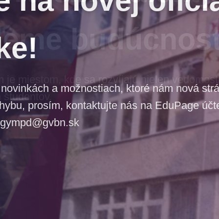
jeme budúcnos
e miestom, kde sa rozvíjajú nielen vedomosti,
 študentov.