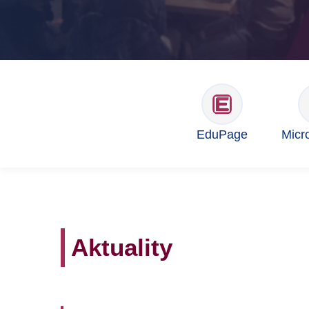
EduPage
Micr
Aktuality