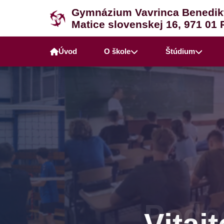
Gymnázium Vavrinca Benedik
Matice slovenskej 16, 971 01 
Úvod
O škole
Štúdium
Podpo