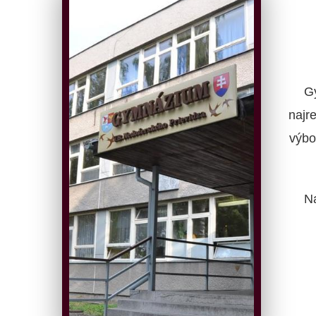
G
najr
výbo
N