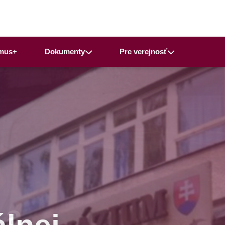
mus+
Dokumenty
Pre verejnosť
 a