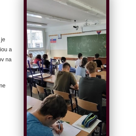
je
iou a
ov na
ne