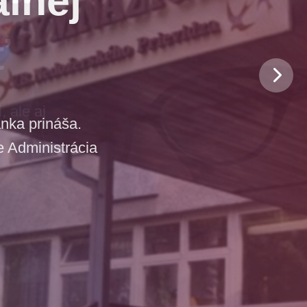
ť
 ale aj