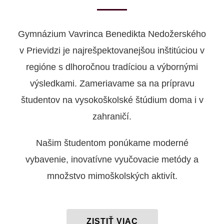
Gymnázium Vavrinca Benedikta Nedožerského
v Prievidzi je najrešpektovanejšou inštitúciou v
regióne s dlhoročnou tradíciou a výbornými
výsledkami. Zameriavame sa na prípravu
študentov na vysokoškolské štúdium doma i v
zahraničí.
Našim študentom ponúkame moderné
vybavenie, inovatívne vyučovacie metódy a
množstvo mimoškolských aktivít.
ZISTIŤ VIAC