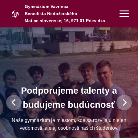
Gymnázium Vavrinca
Benedikta Nedožerského
Matice slovenskej 16, 971 01 Prievidza
Podporujeme talenty a
budujeme budúcnosť
Naše gymnázium je miestom, kde sa rozvíjajú nielen
vedomosti, ale aj osobnosti našich študentov.