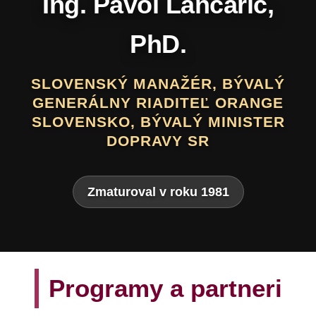
Daniel Hevier
SLOVENSKÝ BÁSNIK, PROZAIK,
DRAMATIK, SCENÁRISTA, TEXTÁR,
VÝTVARNÍK A AUTOR LITERATÚRY
PRE DETI A MLÁDEŽ
Zmaturoval v roku 1975
Programy a partneri