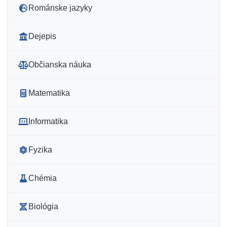
Románske jazyky
Dejepis
Občianska náuka
Matematika
Informatika
Fyzika
Chémia
Biológia