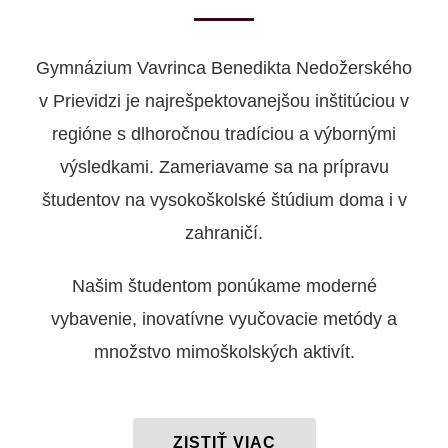
Gymnázium Vavrinca Benedikta Nedožerského
v Prievidzi je najrešpektovanejšou inštitúciou v
regióne s dlhoročnou tradíciou a výbornými
výsledkami. Zameriavame sa na prípravu
študentov na vysokoškolské štúdium doma i v
zahraničí.
Našim študentom ponúkame moderné
vybavenie, inovatívne vyučovacie metódy a
množstvo mimoškolských aktivít.
ZISTIŤ VIAC