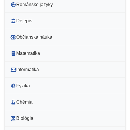
Románske jazyky
Dejepis
Občianska náuka
Matematika
Informatika
Fyzika
Chémia
Biológia