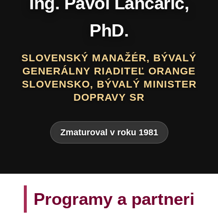
Daniel Hevier
SLOVENSKÝ BÁSNIK, PROZAIK,
DRAMATIK, SCENÁRISTA, TEXTÁR,
VÝTVARNÍK A AUTOR LITERATÚRY
PRE DETI A MLÁDEŽ
Zmaturoval v roku 1975
Programy a partneri