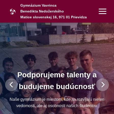
Gymnázium Vavrinca
Benedikta Nedožerského
Matice slovenskej 16, 971 01 Prievidza
Podporujeme talenty a
budujeme budúcnosť
Naše gymnázium je miestom, kde sa rozvíjajú nielen
vedomosti, ale aj osobnosti našich študentov.