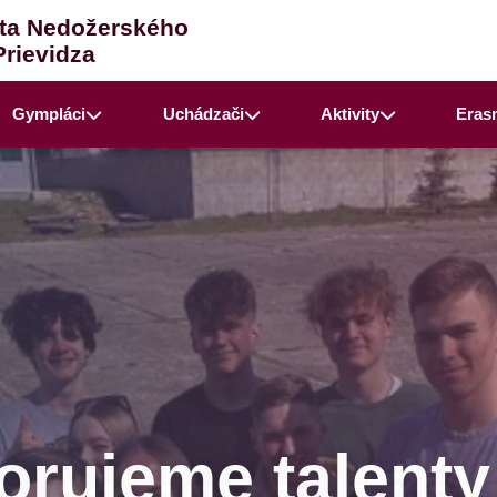
ta Nedožerského
Prievidza
Gympláci
Uchádzači
Aktivity
Eras
rujeme talenty