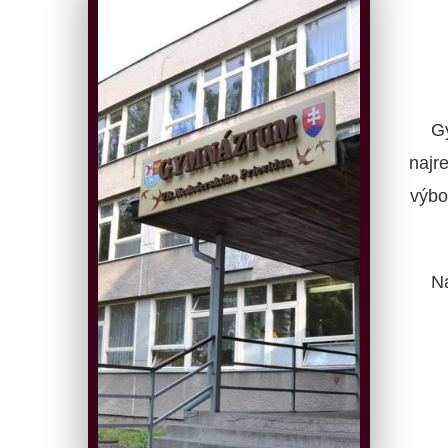
G
najr
výbo
N