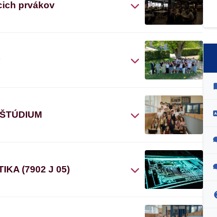
cich prvákov
“
 ŠTÚDIUM
A (7902 J 05)