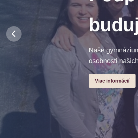
budu
Naše gymnázium j
osobnosti našich
Viac informácií