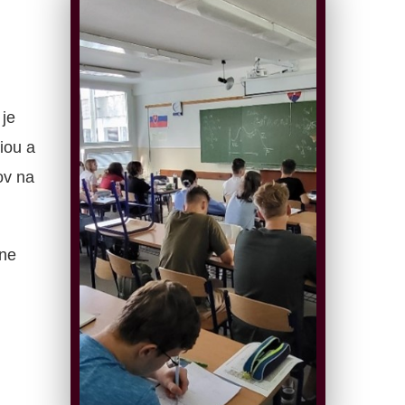
je
iou a
ov na
ne