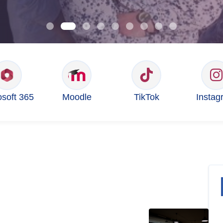
osoft 365
Moodle
TikTok
Instag