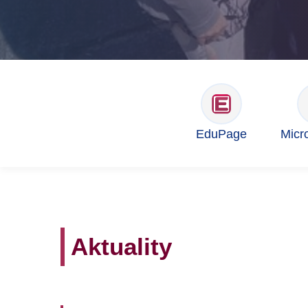
EduPage
Micr
Aktuality