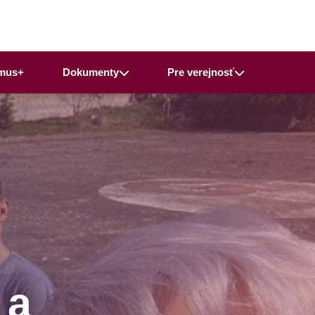
mus+
Dokumenty
Pre verejnosť
 a