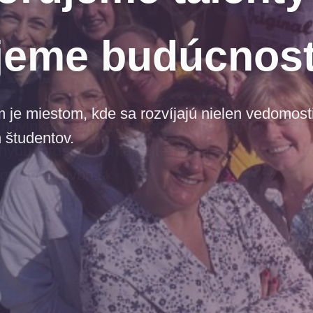
jeme budúcnos
e miestom, kde sa rozvíjajú nielen vedomosti,
 študentov.