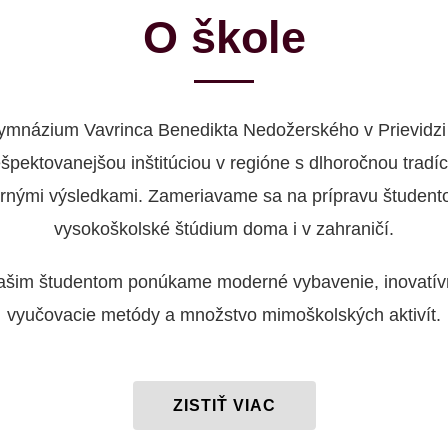
O škole
ymnázium Vavrinca Benedikta Nedožerského v Prievidzi 
ešpektovanejšou inštitúciou v regióne s dlhoročnou tradíc
rnými výsledkami. Zameriavame sa na prípravu študent
vysokoškolské štúdium doma i v zahraničí.
ašim študentom ponúkame moderné vybavenie, inovatív
vyučovacie metódy a množstvo mimoškolských aktivít.
ZISTIŤ VIAC