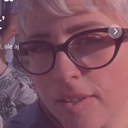
ť
 ale aj