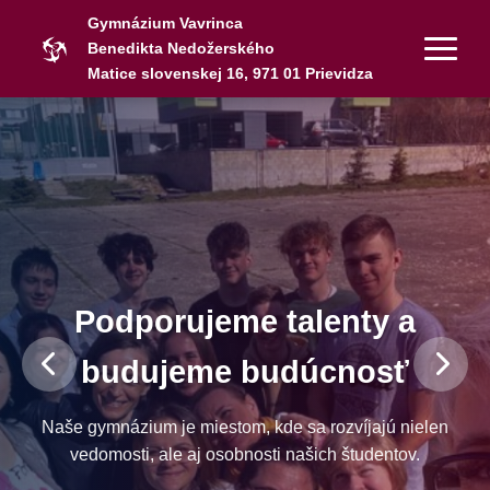
Gymnázium Vavrinca
Benedikta Nedožerského
Matice slovenskej 16, 971 01 Prievidza
Podporujeme talenty a
budujeme budúcnosť
Naše gymnázium je miestom, kde sa rozvíjajú nielen
vedomosti, ale aj osobnosti našich študentov.