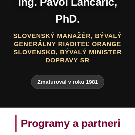
Daniel Hevier
SLOVENSKÝ BÁSNIK, PROZAIK,
DRAMATIK, SCENÁRISTA, TEXTÁR,
VÝTVARNÍK A AUTOR LITERATÚRY
PRE DETI A MLÁDEŽ
Zmaturoval v roku 1975
Programy a partneri