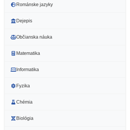
Románske jazyky
Dejepis
Občianska náuka
Matematika
Informatika
Fyzika
Chémia
Biológia