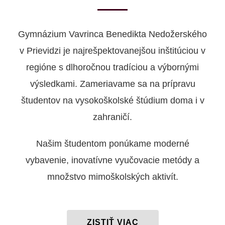
Gymnázium Vavrinca Benedikta Nedožerského
v Prievidzi je najrešpektovanejšou inštitúciou v
regióne s dlhoročnou tradíciou a výbornými
výsledkami. Zameriavame sa na prípravu
študentov na vysokoškolské štúdium doma i v
zahraničí.
Našim študentom ponúkame moderné
vybavenie, inovatívne vyučovacie metódy a
množstvo mimoškolských aktivít.
ZISTIŤ VIAC