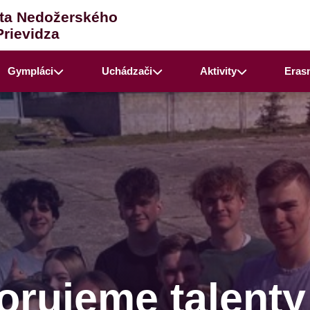
ta Nedožerského
Prievidza
Gympláci
Uchádzači
Aktivity
Eras
rujeme talenty