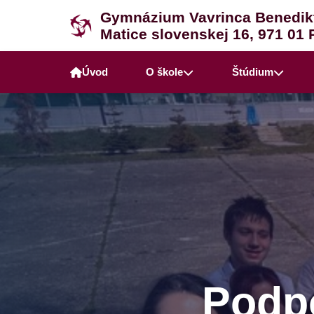
Gymnázium Vavrinca Benedik
Matice slovenskej 16, 971 01 
Úvod
O škole
Štúdium
Podpo