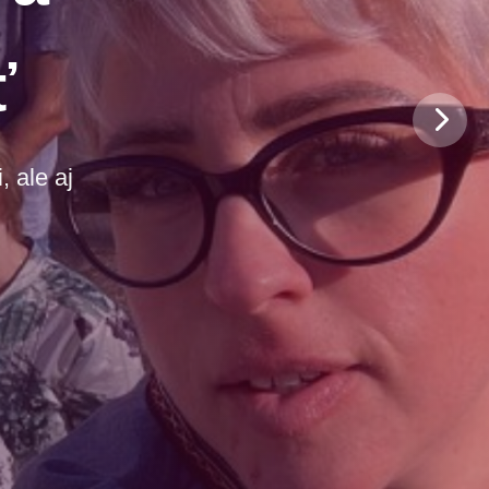
ť
 ale aj