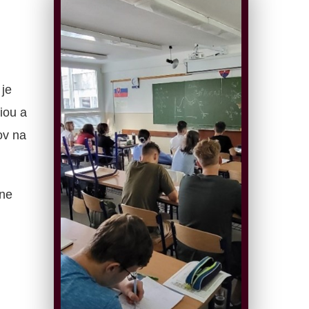
je
iou a
ov na
ne