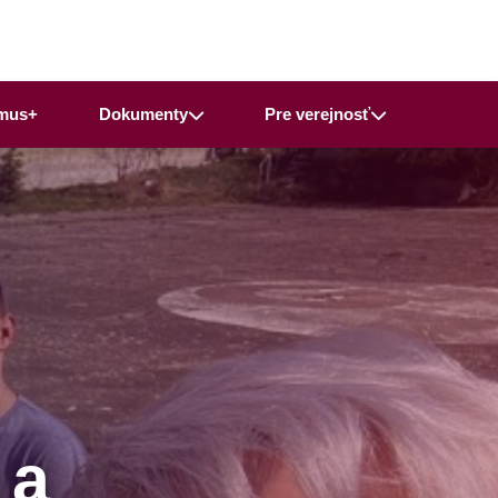
mus+
Dokumenty
Pre verejnosť
 a