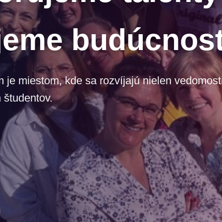
jeme budúcnos
e miestom, kde sa rozvíjajú nielen vedomosti,
 študentov.