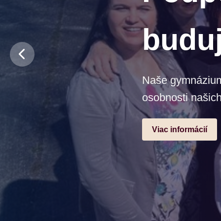
budu
Naše gymnázium j
osobnosti našich
Viac informácií