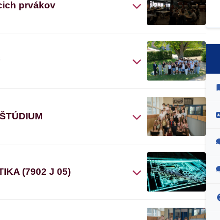
cich prvákov
“
 ŠTÚDIUM
A (7902 J 05)