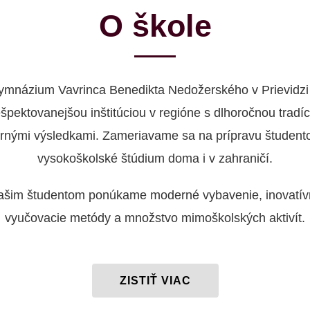
O škole
ymnázium Vavrinca Benedikta Nedožerského v Prievidzi 
ešpektovanejšou inštitúciou v regióne s dlhoročnou tradíc
rnými výsledkami. Zameriavame sa na prípravu študent
vysokoškolské štúdium doma i v zahraničí.
ašim študentom ponúkame moderné vybavenie, inovatív
vyučovacie metódy a množstvo mimoškolských aktivít.
ZISTIŤ VIAC