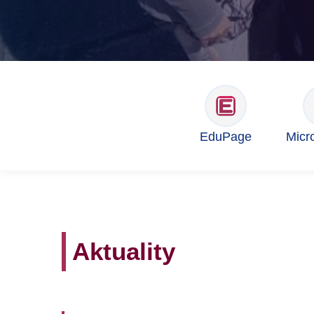
EduPage
Micr
Aktuality