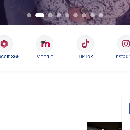
osoft 365
Moodle
TikTok
Instag