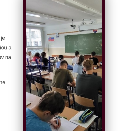
je
iou a
ov na
ne