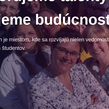
jeme budúcnos
e miestom, kde sa rozvíjajú nielen vedomosti,
 študentov.