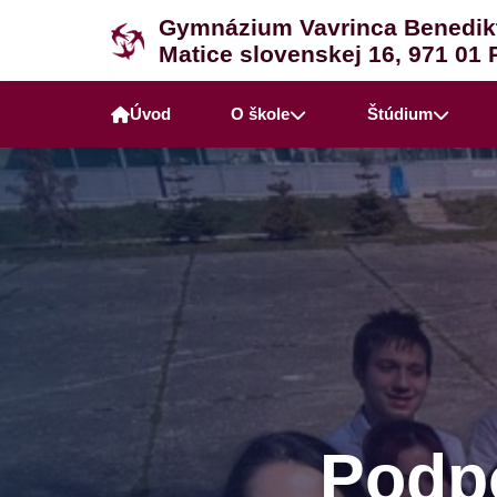
Gymnázium Vavrinca Benedik
Matice slovenskej 16, 971 01 
Úvod
O škole
Štúdium
Podpo