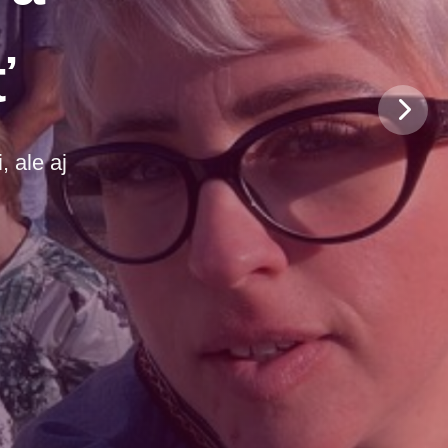
ť
 ale aj