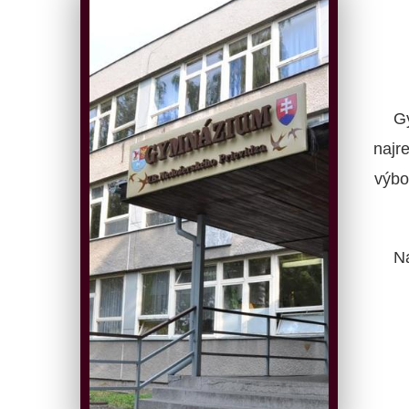
G
najr
výbo
N