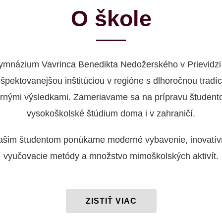
O škole
ymnázium Vavrinca Benedikta Nedožerského v Prievidzi 
ešpektovanejšou inštitúciou v regióne s dlhoročnou tradíc
rnými výsledkami. Zameriavame sa na prípravu študent
vysokoškolské štúdium doma i v zahraničí.
ašim študentom ponúkame moderné vybavenie, inovatív
vyučovacie metódy a množstvo mimoškolských aktivít.
ZISTIŤ VIAC