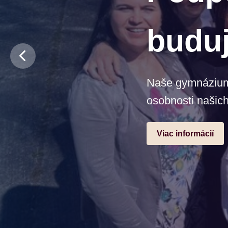
budu
Naše gymnázium j
osobnosti našich
Viac informácií