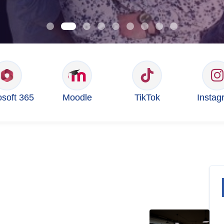
osoft 365
Moodle
TikTok
Instag