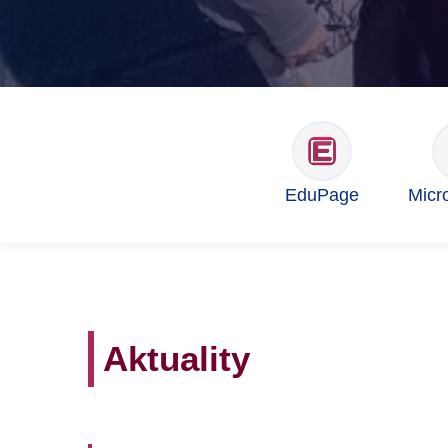
EduPage
Micr
Aktuality