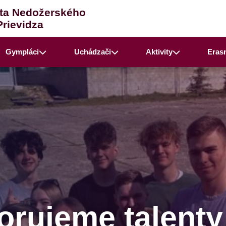
ta Nedožerského
Prievidza
Gympláci
Uchádzači
Aktivity
Eras
rujeme talenty