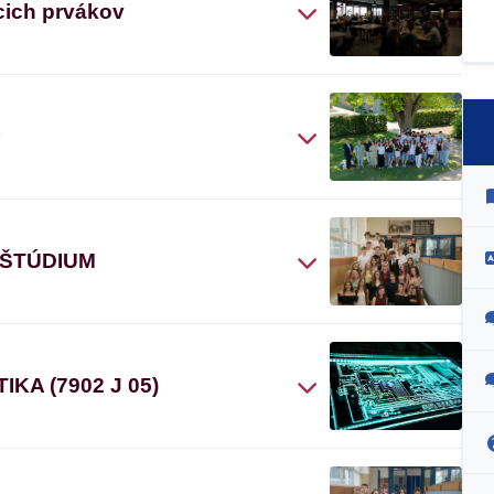
cich prvákov
“
 ŠTÚDIUM
A (7902 J 05)