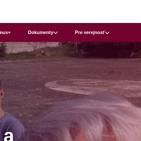
mus+
Dokumenty
Pre verejnosť
 a