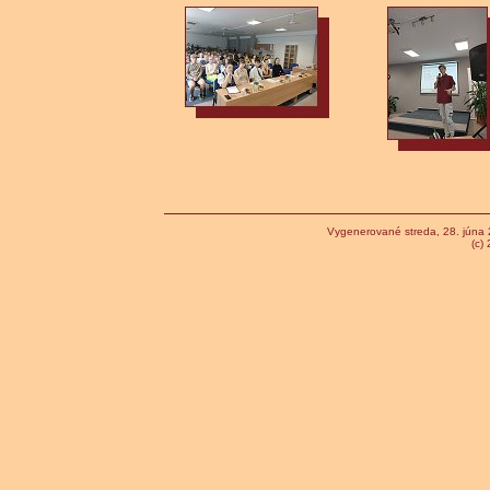
Vygenerované streda, 28. júna
(c)