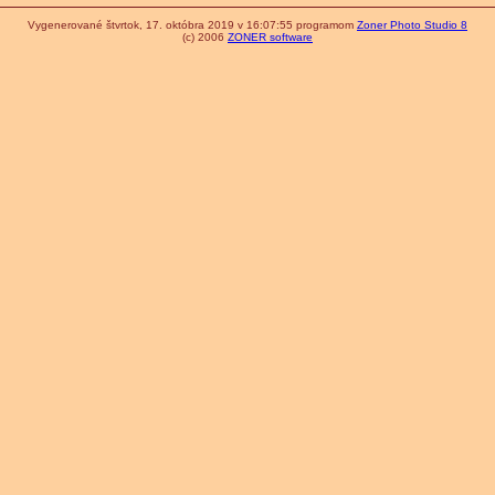
Vygenerované štvrtok, 17. októbra 2019 v 16:07:55 programom
Zoner Photo Studio 8
(c) 2006
ZONER software