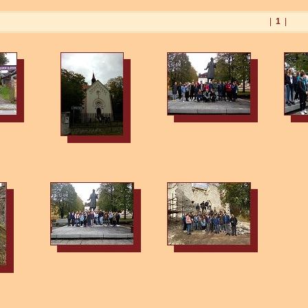
|
1
|