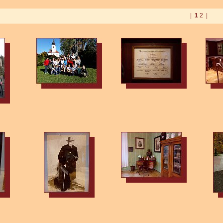
|
1
2
|