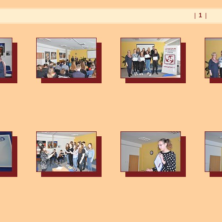
|
1
|