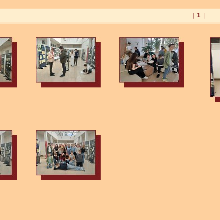
|
1
|