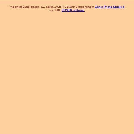
Vygenerované piatok, 11. apríla 2025 v 21:20:43 programom
Zoner Photo Studio 8
(c) 2006
ZONER software