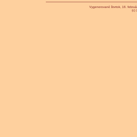
Vygenerované štvrtok, 16. febru
(c)