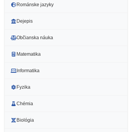
Románske jazyky
Dejepis
Občianska náuka
Matematika
Informatika
Fyzika
Chémia
Biológia