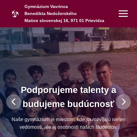
Gymnázium Vavrinca
Benedikta Nedožerského
Matice slovenskej 16, 971 01 Prievidza
Podporujeme talenty a
budujeme budúcnosť
Naše gymnázium je miestom, kde sa rozvíjajú nielen
vedomosti, ale aj osobnosti našich študentov.