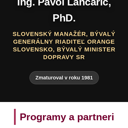
Daniel Hevier
SLOVENSKÝ BÁSNIK, PROZAIK,
DRAMATIK, SCENÁRISTA, TEXTÁR,
VÝTVARNÍK A AUTOR LITERATÚRY
PRE DETI A MLÁDEŽ
Zmaturoval v roku 1975
Programy a partneri