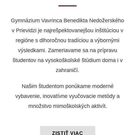
Gymnázium Vavrinca Benedikta Nedožerského
v Prievidzi je najrešpektovanejšou inštitúciou v
regióne s dlhoročnou tradíciou a výbornými
výsledkami. Zameriavame sa na prípravu
študentov na vysokoškolské štúdium doma i v
zahraničí.
Našim študentom ponúkame moderné
vybavenie, inovatívne vyučovacie metódy a
množstvo mimoškolských aktivít.
ZISTIŤ VIAC