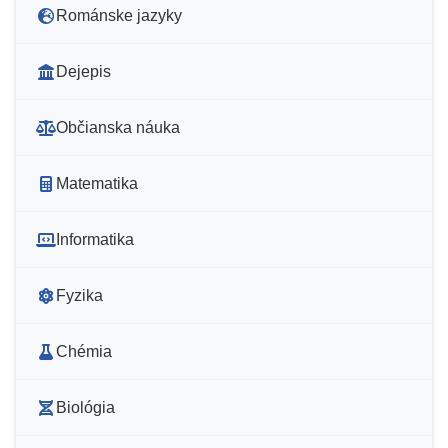
Románske jazyky
Dejepis
Občianska náuka
Matematika
Informatika
Fyzika
Chémia
Biológia