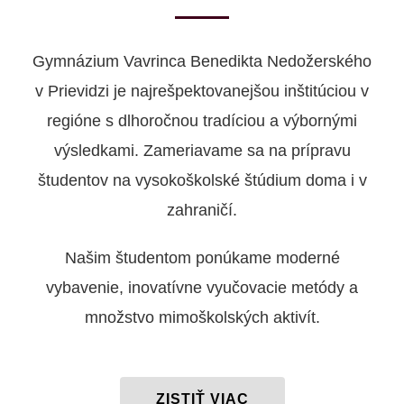
Gymnázium Vavrinca Benedikta Nedožerského
v Prievidzi je najrešpektovanejšou inštitúciou v
regióne s dlhoročnou tradíciou a výbornými
výsledkami. Zameriavame sa na prípravu
študentov na vysokoškolské štúdium doma i v
zahraničí.
Našim študentom ponúkame moderné
vybavenie, inovatívne vyučovacie metódy a
množstvo mimoškolských aktivít.
ZISTIŤ VIAC