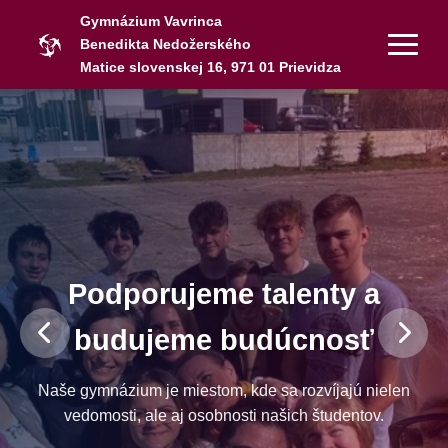
Gymnázium Vavrinca
Benedikta Nedožerského
Matice slovenskej 16, 971 01 Prievidza
Podporujeme talenty a
budujeme budúcnosť
Naše gymnázium je miestom, kde sa rozvíjajú nielen
vedomosti, ale aj osobnosti našich študentov.