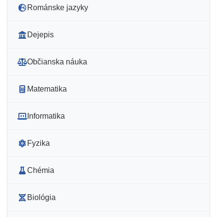
Románske jazyky
Dejepis
Občianska náuka
Matematika
Informatika
Fyzika
Chémia
Biológia