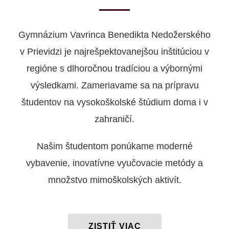
Gymnázium Vavrinca Benedikta Nedožerského
v Prievidzi je najrešpektovanejšou inštitúciou v
regióne s dlhoročnou tradíciou a výbornými
výsledkami. Zameriavame sa na prípravu
študentov na vysokoškolské štúdium doma i v
zahraničí.
Našim študentom ponúkame moderné
vybavenie, inovatívne vyučovacie metódy a
množstvo mimoškolských aktivít.
ZISTIŤ VIAC