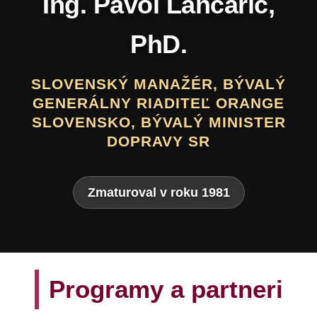
Daniel Hevier
SLOVENSKÝ BÁSNIK, PROZAIK,
DRAMATIK, SCENÁRISTA, TEXTÁR,
VÝTVARNÍK A AUTOR LITERATÚRY
PRE DETI A MLÁDEŽ
Zmaturoval v roku 1975
Programy a partneri