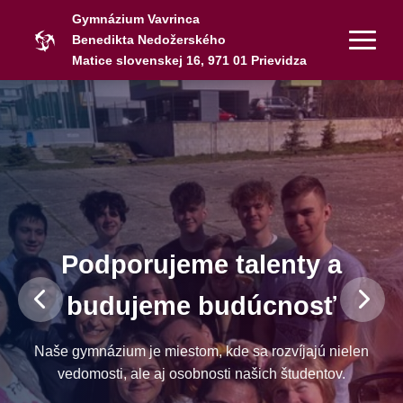
Gymnázium Vavrinca
Benedikta Nedožerského
Matice slovenskej 16, 971 01 Prievidza
Podporujeme talenty a
budujeme budúcnosť
Naše gymnázium je miestom, kde sa rozvíjajú nielen
vedomosti, ale aj osobnosti našich študentov.