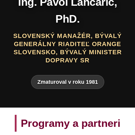
Daniel Hevier
SLOVENSKÝ BÁSNIK, PROZAIK,
DRAMATIK, SCENÁRISTA, TEXTÁR,
VÝTVARNÍK A AUTOR LITERATÚRY
PRE DETI A MLÁDEŽ
Zmaturoval v roku 1975
Programy a partneri