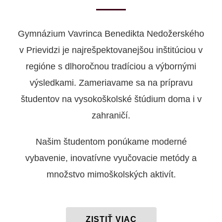
Gymnázium Vavrinca Benedikta Nedožerského
v Prievidzi je najrešpektovanejšou inštitúciou v
regióne s dlhoročnou tradíciou a výbornými
výsledkami. Zameriavame sa na prípravu
študentov na vysokoškolské štúdium doma i v
zahraničí.
Našim študentom ponúkame moderné
vybavenie, inovatívne vyučovacie metódy a
množstvo mimoškolských aktivít.
ZISTIŤ VIAC