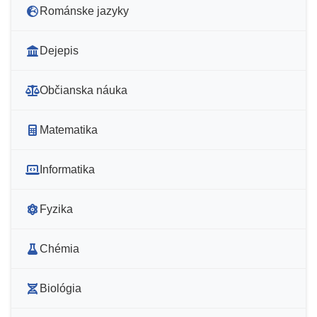
Románske jazyky
Dejepis
Občianska náuka
Matematika
Informatika
Fyzika
Chémia
Biológia