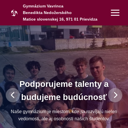
Gymnázium Vavrinca
Benedikta Nedožerského
Matice slovenskej 16, 971 01 Prievidza
Podporujeme talenty a
budujeme budúcnosť
Naše gymnázium je miestom, kde sa rozvíjajú nielen
vedomosti, ale aj osobnosti našich študentov.