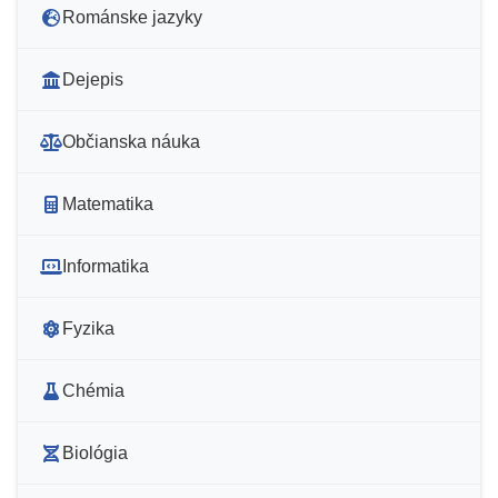
Románske jazyky
Dejepis
Občianska náuka
Matematika
Informatika
Fyzika
Chémia
Biológia