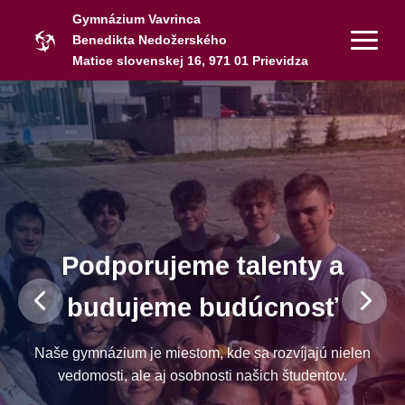
Gymnázium Vavrinca
Benedikta Nedožerského
Matice slovenskej 16, 971 01 Prievidza
Podporujeme talenty a
budujeme budúcnosť
Naše gymnázium je miestom, kde sa rozvíjajú nielen
vedomosti, ale aj osobnosti našich študentov.