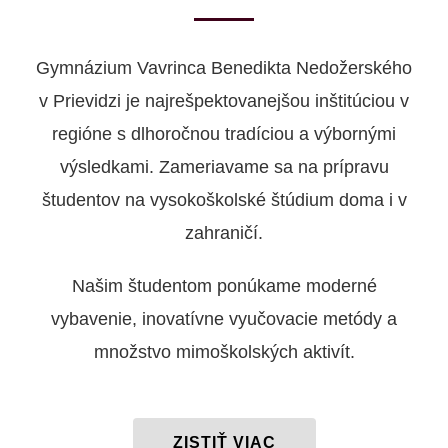
Gymnázium Vavrinca Benedikta Nedožerského
v Prievidzi je najrešpektovanejšou inštitúciou v
regióne s dlhoročnou tradíciou a výbornými
výsledkami. Zameriavame sa na prípravu
študentov na vysokoškolské štúdium doma i v
zahraničí.
Našim študentom ponúkame moderné
vybavenie, inovatívne vyučovacie metódy a
množstvo mimoškolských aktivít.
ZISTIŤ VIAC