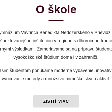
O škole
ymnázium Vavrinca Benedikta Nedožerského v Prievidzi 
ešpektovanejšou inštitúciou v regióne s dlhoročnou tradíc
rnými výsledkami. Zameriavame sa na prípravu študent
vysokoškolské štúdium doma i v zahraničí.
ašim študentom ponúkame moderné vybavenie, inovatív
vyučovacie metódy a množstvo mimoškolských aktivít.
ZISTIŤ VIAC