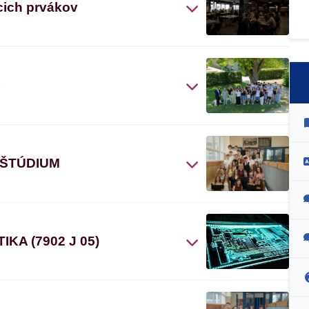
cich prvákov
“
 ŠTÚDIUM
A (7902 J 05)