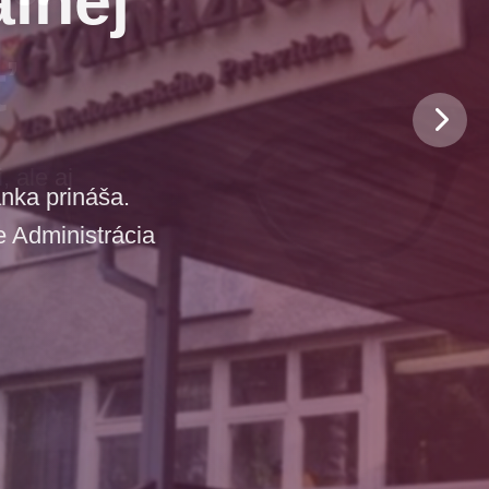
ť
 ale aj