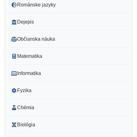
Románske jazyky
Dejepis
Občianska náuka
Matematika
Informatika
Fyzika
Chémia
Biológia