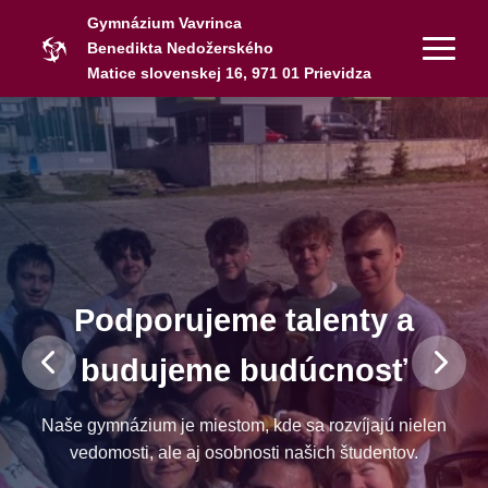
Gymnázium Vavrinca
Benedikta Nedožerského
Matice slovenskej 16, 971 01 Prievidza
Podporujeme talenty a
budujeme budúcnosť
Naše gymnázium je miestom, kde sa rozvíjajú nielen
vedomosti, ale aj osobnosti našich študentov.