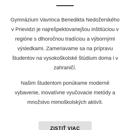
Gymnázium Vavrinca Benedikta Nedožerského
v Prievidzi je najrešpektovanejšou inštitúciou v
regióne s dlhoročnou tradíciou a výbornými
výsledkami. Zameriavame sa na prípravu
študentov na vysokoškolské štúdium doma i v
zahraničí.
Našim študentom ponúkame moderné
vybavenie, inovatívne vyučovacie metódy a
množstvo mimoškolských aktivít.
ZISTIŤ VIAC